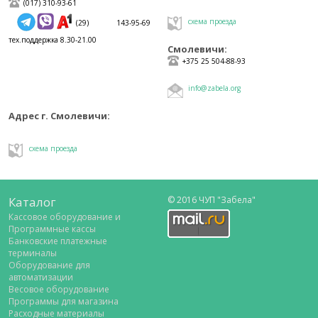
(017) 310-93-61
схема проезда
(29) 143-95-69
тех.поддержка 8.30-21.00
Смолевичи:
+375 25 504-88-93
info@zabela.org
Адрес г. Смолевичи:
схема проезда
Каталог
© 2016 ЧУП "Забела"
Кассовое оборудование и
Программные кассы
Банковские платежные
терминалы
Оборудование для
автоматизации
Весовое оборудование
Программы для магазина
Расходные материалы