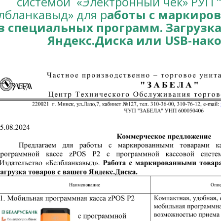
системой «Электронный чек» РУП 
лбланкавыд» для р
аботы с маркиро
з специальных программ. Загрузка
Яндекс.Диска или USB-нак