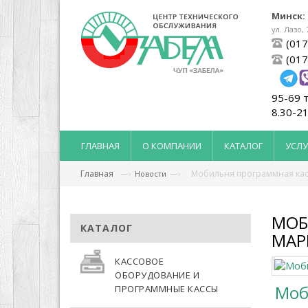
Минск:
ул. Лазо, 
(017
(017
95-69 
8.30-21
ГЛАВНАЯ
О КОМПАНИИ
КАТАЛОГ
УСЛУ
Главная
—›
—›
Мобильня программная кас
Новости
МОБ
КАТАЛОГ
МАР
КАССОВОЕ
ОБОРУДОВАНИЕ И
Моб
ПРОГРАММНЫЕ КАССЫ