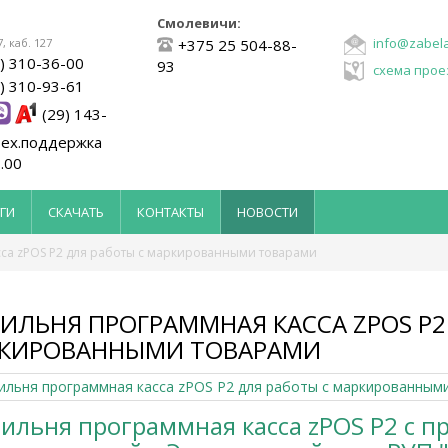
Смолевичи:
info@zabela
7, каб. 127
+375 25 504-88-
) 310-36-00
93
схема прое
) 310-93-61
(29) 143-
тех.поддержка
.00
ГИ
СКАЧАТЬ
КОНТАКТЫ
НОВОСТИ
са zPOS P2 для работы с маркированными товарами
ИЛЬНЯ ПРОГРАММНАЯ КАССА ZPOS P2
КИРОВАННЫМИ ТОВАРАМИ
ильня программная касса zPOS P2 с п