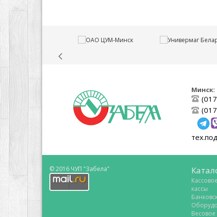
Минск:
(017
(017
тех.по
© 2016 ЧУП "Забела"
Катал
Кассово
кассы
Банковс
Оборудо
Весовое