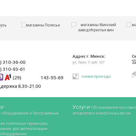
Адрес г. Минск:
С
) 310-36-00
ул. Лазо, 7, каб. 127
) 310-93-61
схема проезда
(29) 143-95-69
ддержка 8.30-21.00
ог
Услуги
Обслуживание кассовых
е оборудование и Программные
аппаратов и электронных весов
кие платежные терминалы
вание для автоматизации
 оборудование