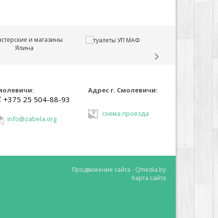
молевичи:
Адрес г. Смолевичи:
+375 25 504-88-93
схема проезда
info@zabela.org
Продвижение сайта -
Qmedia.by
Карта сайта