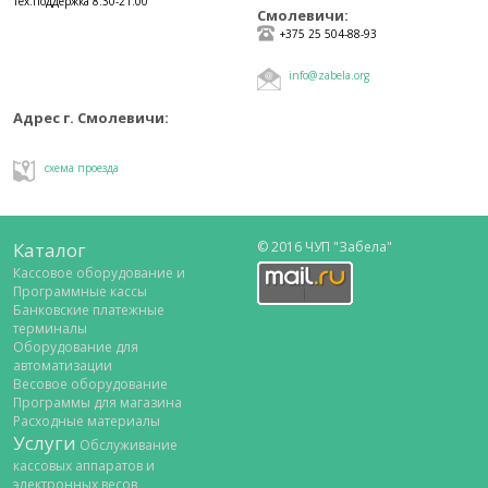
тех.поддержка 8.30-21.00
Смолевичи:
+375 25 504-88-93
info@zabela.org
Адрес г. Смолевичи:
схема проезда
Каталог
© 2016 ЧУП "Забела"
Кассовое оборудование и
Программные кассы
Банковские платежные
терминалы
Оборудование для
автоматизации
Весовое оборудование
Программы для магазина
Расходные материалы
Услуги
Обслуживание
кассовых аппаратов и
электронных весов