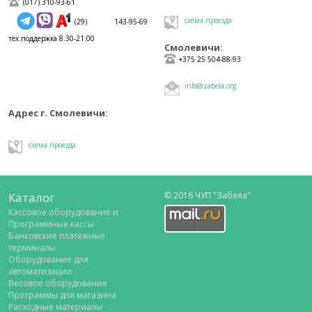
(017) 310-93-61
схема проезда
(29) 143-95-69
тех.поддержка 8.30-21.00
Смолевичи:
+375 25 504-88-93
info@zabela.org
Адрес г. Смолевичи:
схема проезда
Каталог
© 2016 ЧУП "Забела"
Кассовое оборудование и
Программные кассы
Банковские платежные
терминалы
Оборудование для
автоматизации
Весовое оборудование
Программы для магазина
Расходные материалы