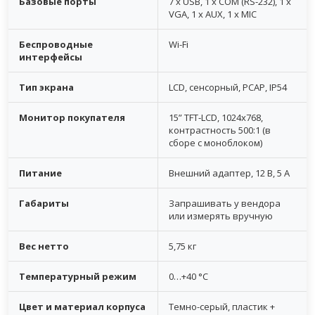
Базовые порты
7 x USB, 1 x COM (RS-232), 1 x
VGA, 1 x AUX, 1 x MIC
Беспроводные
Wi-Fi
интерфейсы
Тип экрана
LCD, сенсорный, PCAP, IP54
Монитор покупателя
15” TFT-LCD, 1024x768,
контрастность 500:1 (в
сборе с моноблоком)
Питание
Внешний адаптер, 12 В, 5 А
Габариты
Запрашивать у вендора
или измерять вручную
Вес нетто
5,75 кг
Температурный режим
0…+40 °C
Цвет и материал корпуса
Темно-серый, пластик +